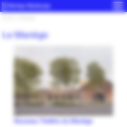
Panneau de gestion des cookies
Accueil
>
Le Manège
Le Manège
Nouveau Théâtre du Manège