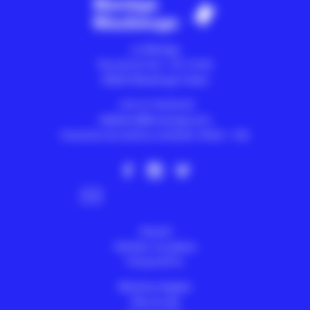
Le Manège
Rue de la Croix - CS 10105
59602
Maubeuge Cedex
+33 3 27 65 65 40
billetterie@lemanege.com
Ouverture du lundi au vendredi 13h30 > 18h
Abonnez-vous à la newsletter
Accueil
Achetez vos places
Presse & Pro
Mentions légales
Plan du site