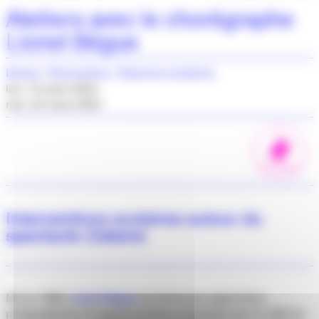
Ateliers avec le chorégraphe
Lionel Bégue
Danse
Rencontres
Séances scolaires
lun. 13 mars 2023
mer. 22 mars 2023
LES ACTIONS
Interventions scolaires autour du
spectacle
Cabane
Né en 1983,
Lionel Bègue
se forme aux approches
pédagogiques et expérimentales proposées par le CNR de