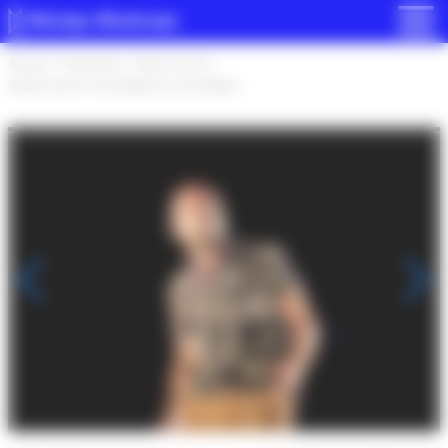
Panneau de gestion des cookies
Accueil
>
Programme
>
Saison 22-23
>
Ateliers avec le chorégraphe Lionel Bégue