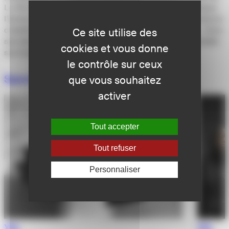
La Réunion et le CNSMD de Lyon. Son parcours artistique
l’amène à rencontrer différents chorégraphes. Ses moteurs
créatifs s’affirment : la motricité et la transformation… Avec
Ce site utilise des
son dernier spectacle
Cabane
, il affirme une danse fondée
cookies et vous donne
sur le jeu, le collectif et les émotions.
le contrôle sur ceux
Spectacles dans la même thématique
que vous souhaitez
activer
Tout accepter
Tout refuser
Personnaliser
XXL
XXL