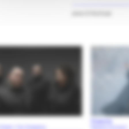
photo © Phot’Aude
Creaviva
Chalal / Cie Chaabane
Rafaela Carrasco