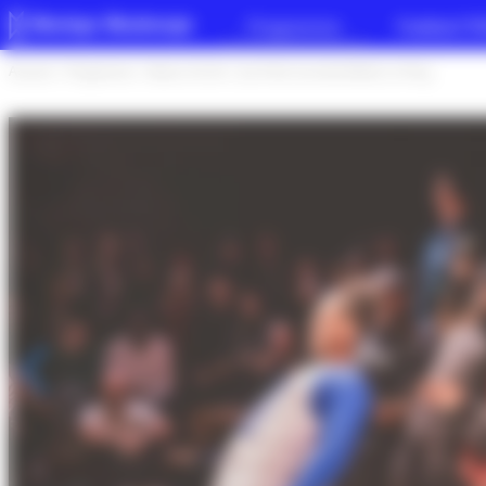
Panneau de gestion des cookies
Programme
Festival iT
Accueil
>
Programme
>
Saison 25-26
>
[La Folle Journée] Battle Le Ring