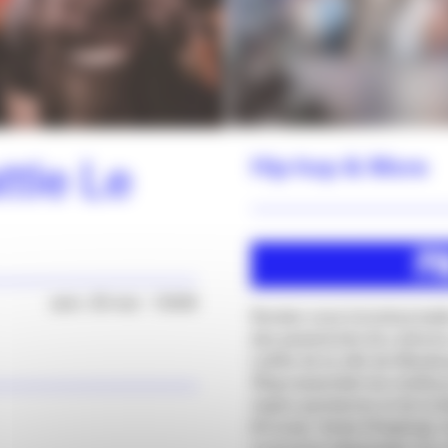
ttle Le
Hip-hop & More
sam. 30 mai - 13h00
Rendez-vous incontournab
des passionnés de cultures 
Lafitte de la ville de Maub
Ring
rassemble les meilleu
région parisienne et de la 
(Krump), Yanka (Popping), 
reviennent départager les c