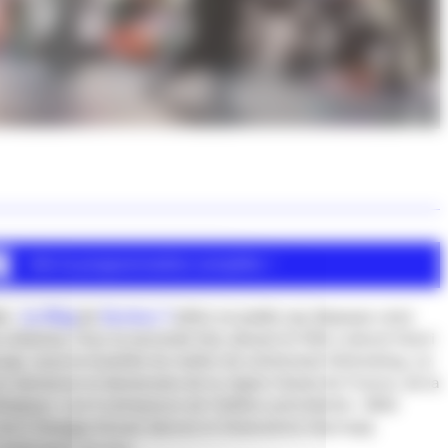
Voir la programmation complète >
le,
Le Ring
de
Secteur 7
attire un public qui dépasse celui
urbaines. Pour la seconde fois, devant le Pôle culturel Henri
euge, sous la houlette du maître de cérémonie Stefunking,
Le
rs danseurs et danseuses de la région Hauts-de-France, de la
Belgique. Les 4 vainqueurs de l’édition précédente : Wild
Zach Swagga (house dance) et Delanotche (hip-hop),
hallengers du jour.