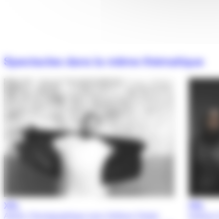
Spectacles dans la même thématique
XXL
XXL
Atelier Chorégraphique avec Sofiane Chalal
Sofiane 