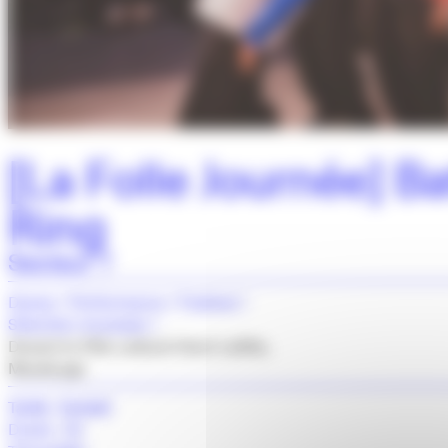
[La Folle Journée] Ba
Ring
Secteur 7
Danse
Performance
Festival
Sélection Jeunesse
Devant le Pôle culturel Henri Lafitte,
Maubeuge
Tarifs : Gratuit
Durée : 5h