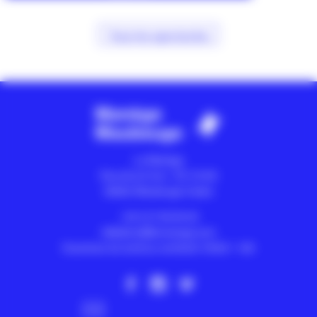
Tous les spectacles
Le Manège
Rue de la Croix - CS 10105
59602
Maubeuge Cedex
+33 3 27 65 65 40
billetterie@lemanege.com
Ouverture du lundi au vendredi 13h30 > 18h
Abonnez-vous à la newsletter