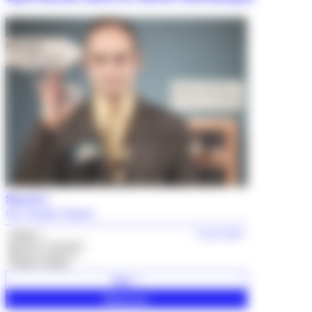
Souris !
Cie Toutito Teatro
Théâtre
14 avril 2027
Sélection Jeunesse
Séances scolaires
Théâtre d’objets
Voir +
Réserver