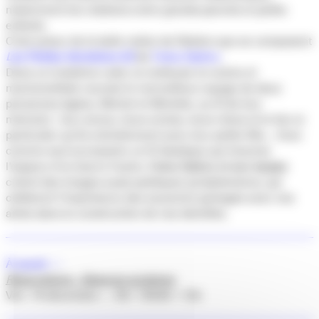
notamment les relations entre grands-parents et petits-
enfants.
C’est autour de la belle notion de filiation que se composent
Les Petites Variations #3
de
Fatna Djahra
.
Dans ce troisième volet, la metteuse en scène et
marionnettiste raconte le merveilleux voyage de deux
personnes âgées, Michel et Michèle, au fil de leur
mémoire : leur amour, leurs envies, leurs rêves et le lien si
particulier qu’ils entretiennent avec leur petite-fille… Avec
comme seul accessoire un fil élastique qui traverse
l’espace d’un bout à l’autre,
Fatna Djahra et son équipe
créent des images aussi poétiques qu’éphémères, qui
célèbrent l’importance des souvenirs partagés avec nos
aînés dans la construction de nos identités.
À savoir —
Réservations - Séances scolaires
Ven. 19 décembre → 9h+ 10h30 + 15h