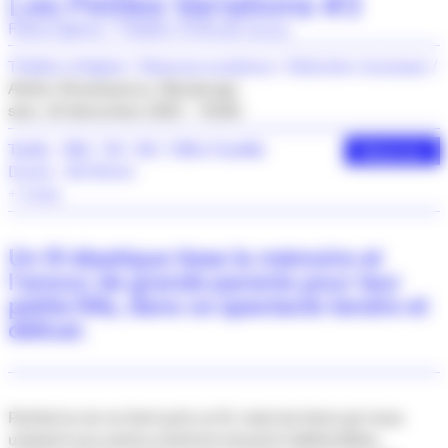
Les Petites Variations #3
Fatna Djahra / Théâtre l’Articule
(Suisse)
Théâtre d’objets
Séances scolaires
Sélection Jeunesse
Atelier Renaissance, Maubeuge
sam. 20 décembre 2025 - 15h00
Tarifs : 10€ / 7€ / 5€ / Offre Famille
Réserver
Durée : 30/35min
+ 3 ans
Un fil élastique tisse la mémoire et
l’amour de grands-parents pour leur
petite-fille, dans ce spectacle tendre et
délicat.
Parfois la vie ne tient qu’à un fil, mais les liens qui nous
unissent aux autres s’avèrent souvent indéfectibles,