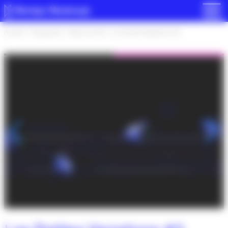
Panneau de gestion des cookies
Accueil
>
Programme
>
Saison 25-26
>
Les Petites Variations #3