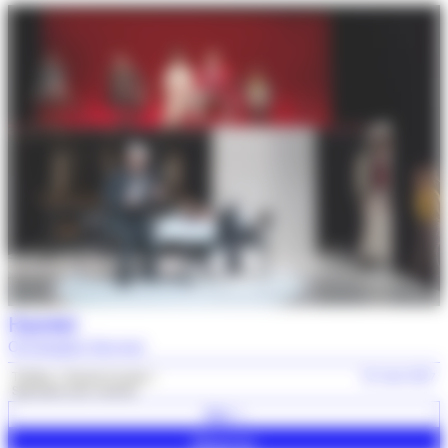
Hamlet
Christophe Sermet
Théâtre
Grands formats
25 mars 2027
Spectacle avec navette
Voir +
Réserver