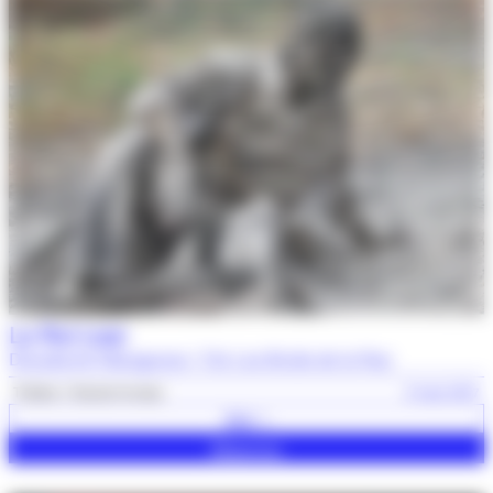
Le Roi Lear
Dieudonné Niangouna / Cie Les Bruits de la Rue
Théâtre
Grands formats
9 mars 2027
Voir +
Réserver