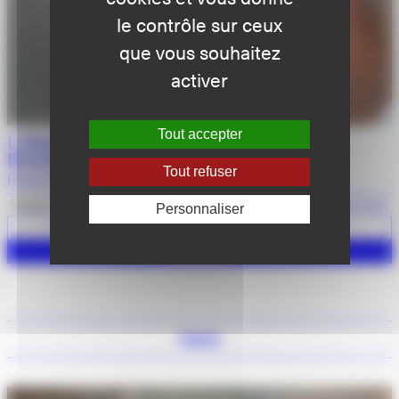
le contrôle sur ceux
que vous souhaitez
activer
Tout accepter
L’Ascension d’Arturo Ui d’après Bertolt
Brecht
Tout refuser
Robert Cantarella / Cie R&C
Théâtre
Grands formats
11 février 2027
Personnaliser
Voir +
Réserver
mars