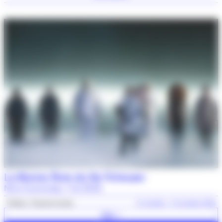
La Bonne Âme du Se-Tchouan
Nora Granovsky / Cie BVZK
Théâtre
Grands formats
15 octobre > 16 octobre 2026
Voir +