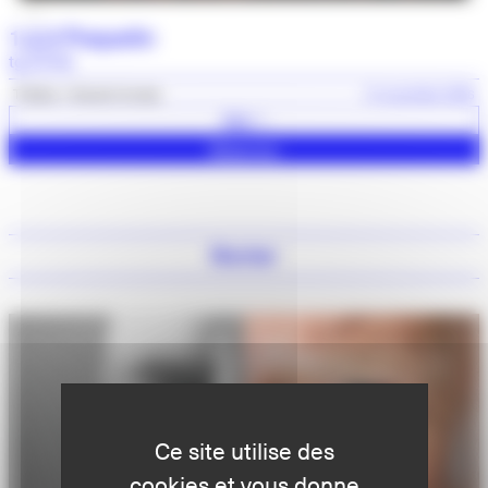
1,2,3 Poquelin
tg STAN
Théâtre
Grands formats
13 novembre 2026
Voir +
Réserver
février
Ce site utilise des
cookies et vous donne