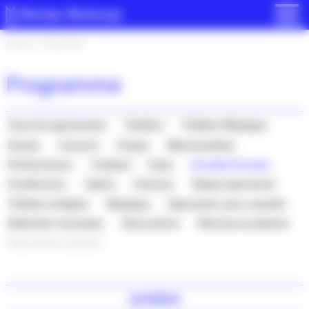
Panneau de gestion des cookies
Accueil
>
Programme
Programme
Tous les spectacles
Théâtre
Théâtre Musique
Danse
Concert
Cirque
Marionnettes
Performance
Festival
Expo
Grands formats
Conférence
Opéra
Humour
Repas spectacle
Théâtre d’objets
Musique
Spectacle avec navette
Sélection Jeunesse
Rencontres
Séances scolaires
Spectacles passés
octobre