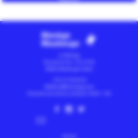
Le Manège
Rue de la Croix - CS 10105
59602
Maubeuge Cedex
+33 3 27 65 65 40
billetterie@lemanege.com
Ouverture du lundi au vendredi 13h30 > 18h
Abonnez-vous à la newsletter
Accueil