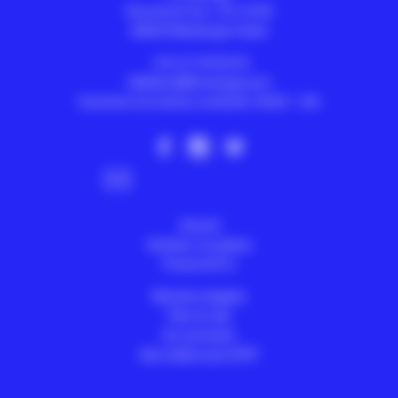
Rue de la Croix - CS 10105
59602
Maubeuge Cedex
+33 3 27 65 65 40
billetterie@lemanege.com
Ouverture du lundi au vendredi 13h30 > 18h
Abonnez-vous à la newsletter
Accueil
Achetez vos places
Presse & Pro
Mentions légales
Plan du site
Se connecter
Site réalisé avec SPIP