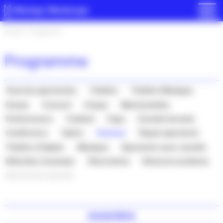
Panneau de gestion des cookies
Accueil
>
Programme
Programme
Tous les spectacles
Théâtre
Théâtre Musique
Danse
Concert
Cirque
Marionnettes
Performance
Festival
Expo
Grands formats
Conférence
Opéra
Humour
Repas spectacle
Théâtre d’objets
Musique
Spectacle avec navette
Sélection Jeunesse
Rencontres
Séances scolaires
Spectacles passés
novembre