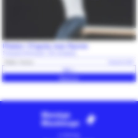
Phèdre ! D’après Jean Racine
François Gremaud / 2b company
Théâtre
Humour
20 janvier 2027
Voir +
Réserver
Le Manège