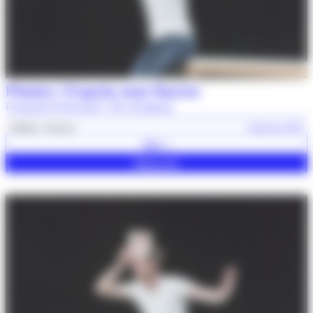
Phèdre ! D’après Jean Racine
François Gremaud / 2b company
Théâtre
Humour
19 janvier 2027
Voir +
Réserver