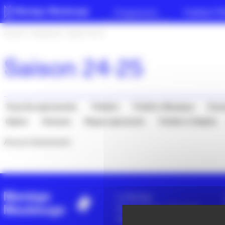
Panneau de gestion des cookies
Programme
Festival iT
Accueil
>
Programme
>
Saison 24-25
Saison 24-25
Tous les spectacles
Théâtre
Théâtre Musique
Dan
Opéra
Humour
Repas spectacle
Théâtre d’objets
Aucun événement
Le Manège
Rue de la Croix - CS 10105
59602
Maubeuge Cedex