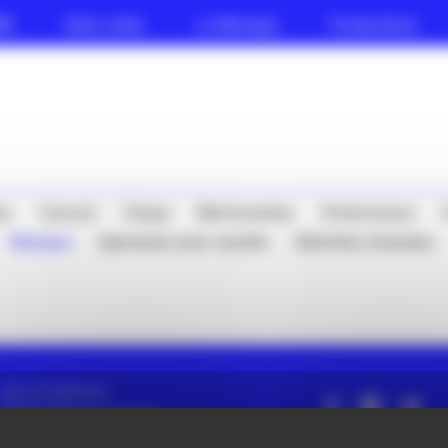
AK
Votre visite
Le Manège
Productions
se
Concert
Cirque
Marionnettes
Performance
Musique
Spectacle avec navette
Sélection Jeunesse
+33 3 27 65 65 40
billetterie@lemanege.com
Ouverture du lundi au vendredi 13h30 > 18h
Abonnez-vous à