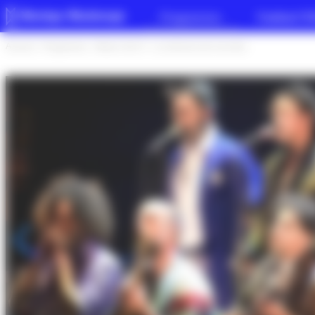
Panneau de gestion des cookies
Programme
Festival iT
Accueil
>
Programme
>
Saison 26-27
>
La mémoire de ma mère