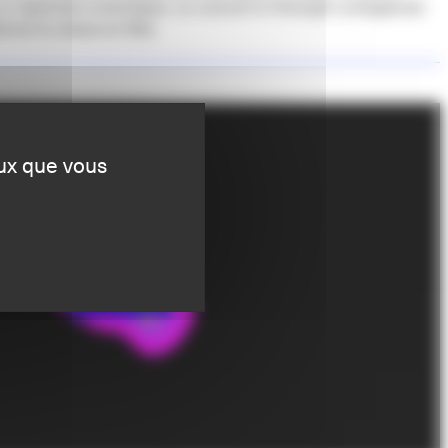
n répertoire éclectique, ce concert à l’énergie contagieuse
orme le chaos en fête.
eux que vous