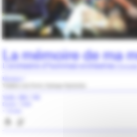
La mémoire de ma 
L’orchestre d’hommes-orchestres
(Canada
Musique
Théâtre Léo Ferré, Aulnoye-Aymeries
Tarifs : 20€ / 15€
Durée : 1h30
+ 12 ans
Accès handicap moteur
Accès handicap mental