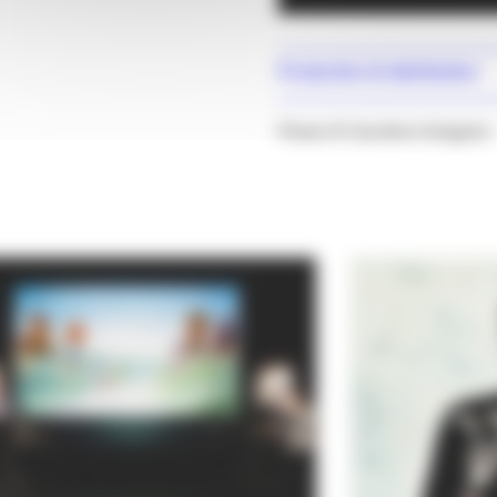
Production & distribution
Photo © Caroline Grégoire