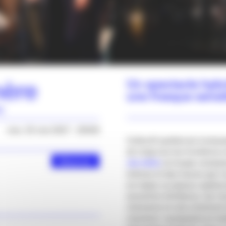
mère
Un spectacle hyb
une fresque sensi
)
mar. 25 mai 2027 - 20h00
Collectif québécois inclass
de vingt ans les frontières
Réserver
ma mère
, la troupe compo
intimes et des traces que 
où règne un joyeux capharn
souvenirs d’enfance, les ri
chansons et voix s’animent
chantent, manipulent et mé