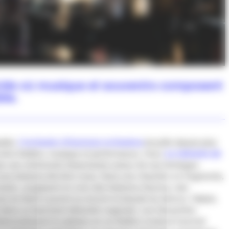
ride où musique et souvenirs composent
ble.
able,
L’orchestre d’hommes-orchestres
brouille depuis plus
 entre théâtre, musique et performance. Avec
La mémoire de
se une cérémonie foisonnante autour de nos héritages
nous laissons derrière nous. Dans une chambre en fragments,
aüm, surgissent en vrac des histoires d’amour, des
ves du Saint-Laurent ou encore la beauté du silence. Objets,
 dans un fascinant désordre organisé. Les interprètes
tamorphosent le plateau en un théâtre musical traversé