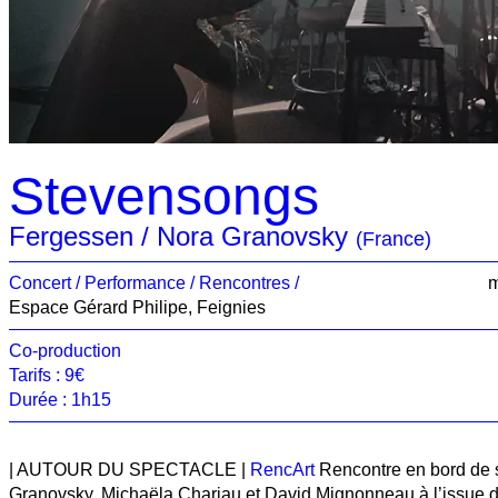
Stevensongs
Fergessen / Nora Granovsky
(France)
Concert
Performance
Rencontres
m
Espace Gérard Philipe, Feignies
Co-production
Tarifs : 9€
Durée : 1h15
| AUTOUR DU SPECTACLE |
RencArt
Rencontre en bord de 
Granovsky, Michaëla Chariau et David Mignonneau à l’issue d