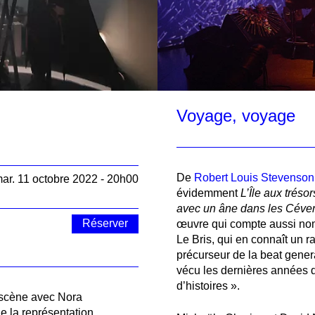
Voyage, voyage
De
Robert Louis Stevenson
ar. 11 octobre 2022 - 20h00
évidemment
L’Île aux trésor
avec un âne dans les Céve
Réserver
œuvre qui compte aussi nom
Le Bris, qui en connaît un r
précurseur de la beat genera
vécu les dernières années de
d’histoires ».
scène avec Nora
e la représentation