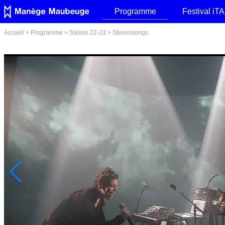
Programme
Festival iT
Accueil
>
Programme
>
Saison 22-23
>
Stevensongs