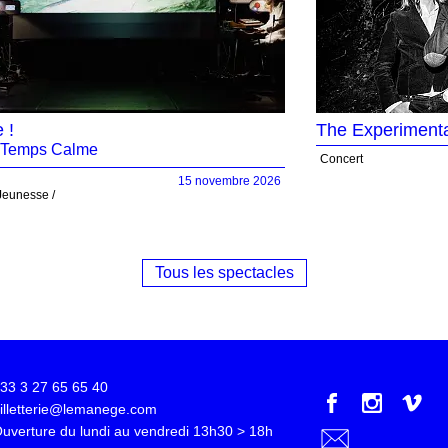
 !
The Experimenta
f Temps Calme
Voir +
Concert
15 novembre 2026
 Jeunesse
Voir +
Réserver
Tous les spectacles
33 3 27 65 65 40
illetterie@lemanege.com
uverture du lundi au vendredi 13h30 > 18h
Abonnez-vous à