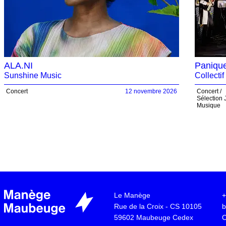
ALA.NI
Panique
Sunshine Music
Collecti
Voir +
Réserver
Concert
12 novembre 2026
Concert
Sélection
Musique
Le Manège
+
Rue de la Croix - CS 10105
b
59602
Maubeuge Cedex
O