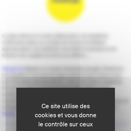
Le tigre dévore le moine débonnaire, les étudiants
s’affrontent dans un combat de lances et d’épées
spectaculaire, les assiettes virevoltent et jamais ne se
brisent, les couples se font et se défont....
Yeung Faï
déploie un monde fantaisiste peuplé d’histoires
incroyables et de personnages fabuleux qu’il anime avec
une virtuosité époustouflante. Dans ses mains magiques,
les marionnettes expriment leurs états d’âme, leurs
sentiments et un caractère bien à elles. Les scènes
s’enchaînent dans un spectacle rythmé, bourré d’humour et
Ce site utilise des
d’humanité, porté par la musique du globe-trotteur
Jan
Vanek
.
cookies et vous donne
le contrôle sur ceux