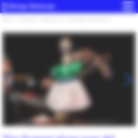
Panneau de gestion des cookies
Accueil
>
Programme
>
Saison 23-24
>
The Puppet show man #2