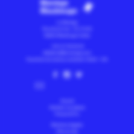
Le Manège
Rue de la Croix - CS 10105
59602
Maubeuge Cedex
+33 3 27 65 65 40
billetterie@lemanege.com
Ouverture du lundi au vendredi 13h30 > 18h
Abonnez-vous à la newsletter
Accueil
Achetez vos places
Presse & Pro
Mentions légales
Plan du site