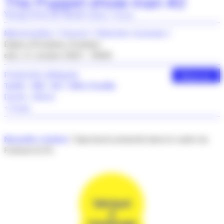
The Puppet show man #2
Yeung Faï & Jan Vanek
(Taïwan / France)
Marionnettes
Concert
Sélection Jeunesse
Église d'Éclaibes, Éclaibes
sam. 21 octobre 2023 - 19h00
Production déléguée
Réserver
Tarifs : 10€ / 5€ / Offre Famille
Durée : 50min
+ 6 ans
Nouvelle création
/ Spectacle présenté dans le cadre du
Festival ELFE.