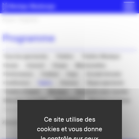
Panneau de gestion des cookies
Accueil
>
Programme
Programme
Tous les spectacles
Théâtre
Théâtre Musique
Danse
Concert
Cirque
Marionnettes
Performance
Festival
Expo
Grands formats
Conférence
Opéra
Humour
Repas spectacle
Théâtre d’objets
Musique
Spectacle avec navette
Sélection Jeunesse
Rencontres
Séances scolaires
Spectacles passés
Ce site utilise des
Aucun événement
cookies et vous donne
le contrôle sur ceux