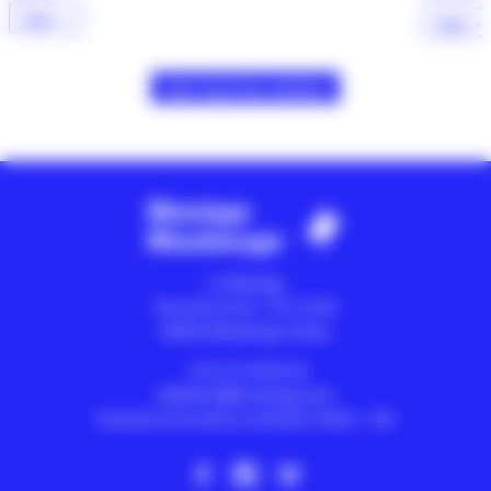
Voir +
Voir +
Voir tous les articles
Le Manège
Rue de la Croix - CS 10105
59602
Maubeuge Cedex
+33 3 27 65 65 40
billetterie@lemanege.com
Ouverture du lundi au vendredi 13h30 > 18h