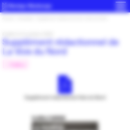
Panneau de gestion des cookies
Accueil
>
Actualités
>
Supplément rédactionnel de La Voix du Nord
Publié le 9 octobre 2025
Supplément rédactionnel de
La Voix du Nord
Publics
Supplément rédactionnel Voix du Nord